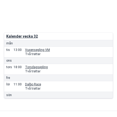
Kalender vecka 32
mån
tis
13:00
Vuxensegling VM
Två trattar
ons
tors
18:00
Torsdagsegling
Två trattar
fre
lör
11:00
Dalbo Race
Två trattar
sön