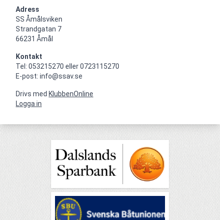
Adress
SS Åmålsviken

Strandgatan 7

66231 Åmål
Kontakt
Tel: 053215270 eller 0723115270

E-post: info@ssav.se
Drivs med
KlubbenOnline
Logga in