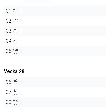
ons
01
jul.
tors
02
jul.
fre
03
jul.
lör
04
jul.
sön
05
jul.
Vecka 28
mån
06
jul.
tis
07
jul.
ons
08
jul.