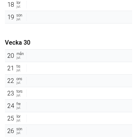
lör
18
jul.
sön
19
jul.
Vecka 30
mån
20
jul.
tis
21
jul.
ons
22
jul.
tors
23
jul.
fre
24
jul.
lör
25
jul.
sön
26
jul.