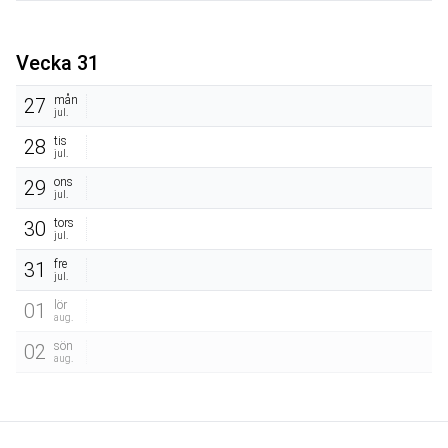
Vecka 31
mån
27
jul.
tis
28
jul.
ons
29
jul.
tors
30
jul.
fre
31
jul.
lör
01
aug.
sön
02
aug.