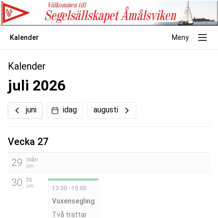
Kalender
Meny
Kalender
juli 2026
juni
idag
augusti
Vecka 27
mån
29
jun.
tis
30
jun.
13:00 - 15:00
Vuxensegling
Två trattar