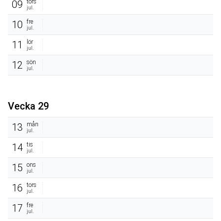
tors
09
jul.
fre
10
jul.
lör
11
jul.
sön
12
jul.
Vecka 29
mån
13
jul.
tis
14
jul.
ons
15
jul.
tors
16
jul.
fre
17
jul.