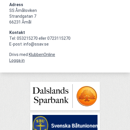
Adress
SS Åmålsviken

Strandgatan 7

66231 Åmål
Kontakt
Tel: 053215270 eller 0723115270

E-post: info@ssav.se
Drivs med
KlubbenOnline
Logga in