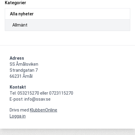
Kategorier
Alla nyheter
Allmänt
Adress
SS Åmålsviken

Strandgatan 7

66231 Åmål
Kontakt
Tel: 053215270 eller 0723115270

E-post: info@ssav.se
Drivs med
KlubbenOnline
Logga in