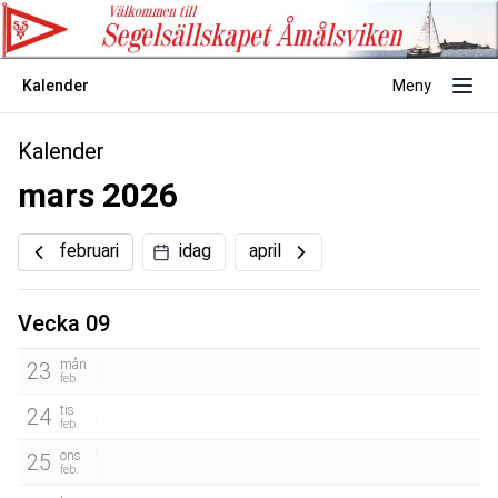
Kalender
Meny
Kalender
mars 2026
februari
idag
april
Vecka 09
mån
23
feb.
tis
24
feb.
ons
25
feb.