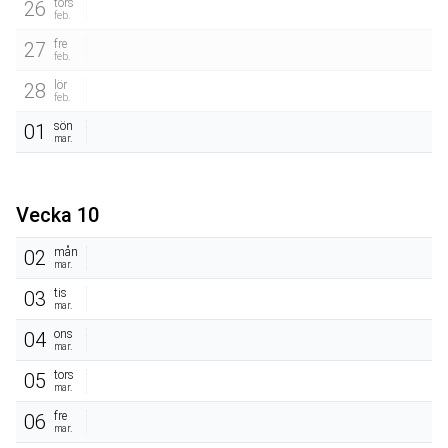
tors
26
feb.
fre
27
feb.
lör
28
feb.
sön
01
mar.
Vecka 10
mån
02
mar.
tis
03
mar.
ons
04
mar.
tors
05
mar.
fre
06
mar.