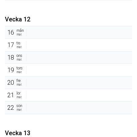
Vecka 12
mån
16
mar.
tis
17
mar.
ons
18
mar.
tors
19
mar.
fre
20
mar.
lör
21
mar.
sön
22
mar.
Vecka 13