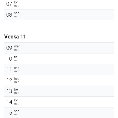
lör
07
mar.
sön
08
mar.
Vecka 11
mån
09
mar.
tis
10
mar.
ons
11
mar.
tors
12
mar.
fre
13
mar.
lör
14
mar.
sön
15
mar.