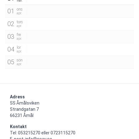
mar.
ons
01
apr.
tors
02
apr.
fre
03
apr.
lör
04
apr.
sön
05
apr.
Adress
SS Åmålsviken

Strandgatan 7

66231 Åmål
Kontakt
Tel: 053215270 eller 0723115270

E-post: info@ssav.se