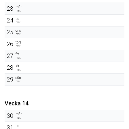
mån
23
mar.
tis
24
mar.
ons
25
mar.
tors
26
mar.
fre
27
mar.
lör
28
mar.
sön
29
mar.
Vecka 14
mån
30
mar.
tis
31