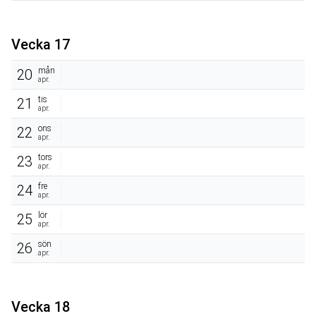
Vecka 17
mån
20
apr.
tis
21
apr.
ons
22
apr.
tors
23
apr.
fre
24
apr.
lör
25
apr.
sön
26
apr.
Vecka 18