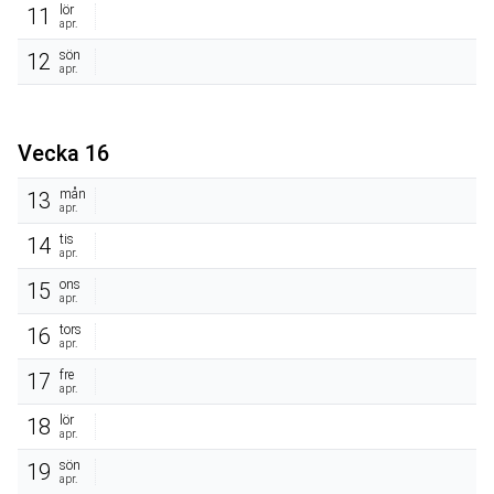
lör
11
apr.
sön
12
apr.
Vecka 16
mån
13
apr.
tis
14
apr.
ons
15
apr.
tors
16
apr.
fre
17
apr.
lör
18
apr.
sön
19
apr.