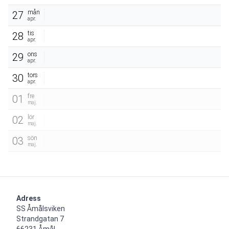
mån
27
apr.
tis
28
apr.
ons
29
apr.
tors
30
apr.
fre
01
maj.
lör
02
maj.
sön
03
maj.
Adress
SS Åmålsviken

Strandgatan 7

66231 Åmål