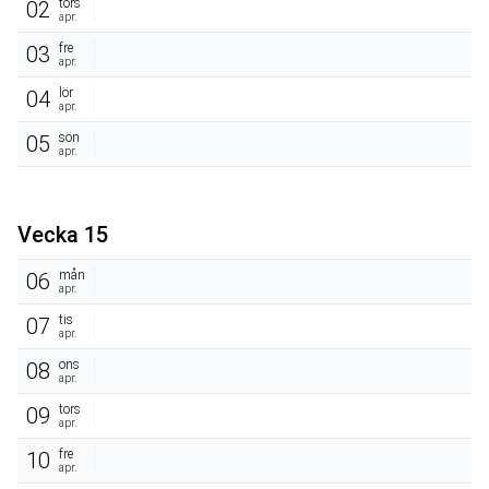
tors
02
apr.
fre
03
apr.
lör
04
apr.
sön
05
apr.
Vecka 15
mån
06
apr.
tis
07
apr.
ons
08
apr.
tors
09
apr.
fre
10
apr.