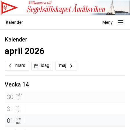
Kalender
Meny
Kalender
april 2026
mars
idag
maj
Vecka 14
mån
30
mar.
tis
31
mar.
ons
01
apr.