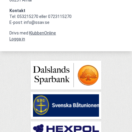
Kontakt
Tel: 053215270 eller 0723115270

E-post: info@ssav.se
Drivs med
KlubbenOnline
Logga in